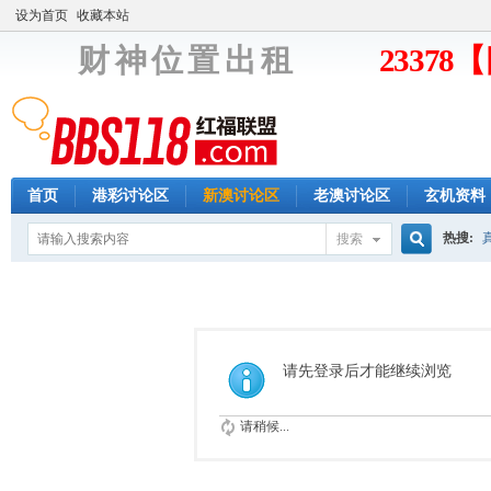
设为首页
收藏本站
财 神 位 置 出 租
2337
首页
港彩讨论区
新澳讨论区
老澳讨论区
玄机资料
热搜:
搜索
搜
索
请先登录后才能继续浏览
请稍候...