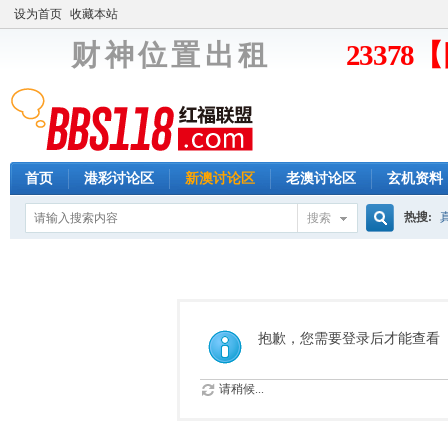
设为首页
收藏本站
财 神 位 置 出 租
2337
首页
港彩讨论区
新澳讨论区
老澳讨论区
玄机资料
热搜:
搜索
搜
索
抱歉，您需要登录后才能查看
请稍候...