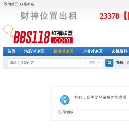
设为首页
收藏本站
财 神 位 置 出 租
2337
首页
港彩讨论区
新澳讨论区
老澳讨论区
玄机资料
热搜:
搜索
搜
索
抱歉，您需要登录后才能查看
请稍候...