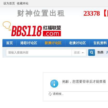
设为首页
收藏本站
财 神 位 置 出 租
2337
首页
港彩讨论区
新澳讨论区
老澳讨论区
玄机资料
热搜:
搜索
搜
索
抱歉，您需要登录后才能查看
请稍候...