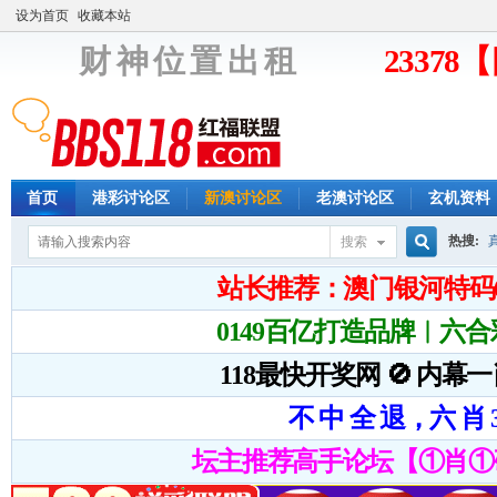
设为首页
收藏本站
财 神 位 置 出 租
2337
首页
港彩讨论区
新澳讨论区
老澳讨论区
玄机资料
热搜:
搜索
搜
索