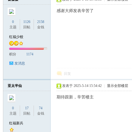
感谢大师发表辛苦了
0
1126
2158
主题
回帖
金钱
红福少校
积分
1174
发消息
回复
亚太半仙
发表于 2025-5-14 15:54:42
|
显示全部楼层
期待跟新，辛苦楼主
0
17
74
主题
回帖
金钱
红福新兵