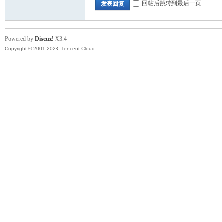
回帖后跳转到最后一页
发表回复
Powered by
Discuz!
X3.4
Copyright © 2001-2023, Tencent Cloud.