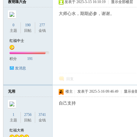
夜明珠六合
发表于 2025-5-15 16:10:19
|
显示全部楼层
大师心水，期期必参，谢谢。
0
190
277
主题
回帖
金钱
红福中士
积分
191
发消息
回复
无用
楼主
|
发表于 2025-5-16 09:46:49
|
显示全
自己支持
1
2756
3741
主题
回帖
金钱
红福大将