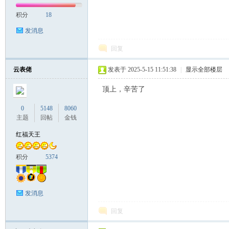
积分
18
发消息
回复
云表佬
发表于 2025-5-15 11:51:38
|
显示全部楼层
顶上，辛苦了
0
5148
8060
主题
回帖
金钱
红福天王
积分
5374
发消息
回复