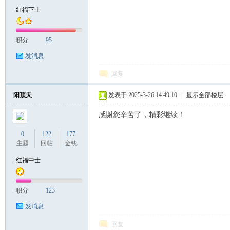
红福下士
积分
95
发消息
回复
阳顶天
发表于 2025-3-26 14:49:10
|
显示全部楼层
感谢您辛苦了，精彩继续！
0
122
177
主题
回帖
金钱
红福中士
积分
123
发消息
回复