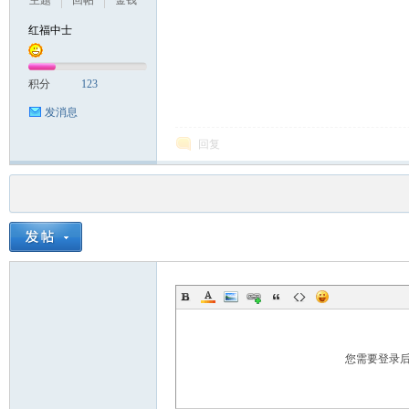
主题
回帖
金钱
红福中士
积分
123
发消息
回复
您需要登录