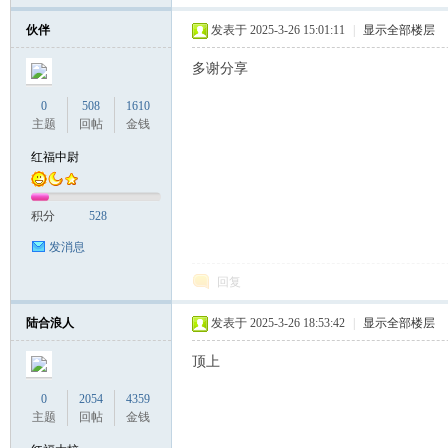
伙伴
发表于 2025-3-26 15:01:11
|
显示全部楼层
多谢分享
0
508
1610
主题
回帖
金钱
红福中尉
积分
528
发消息
回复
陆合浪人
发表于 2025-3-26 18:53:42
|
显示全部楼层
顶上
0
2054
4359
主题
回帖
金钱