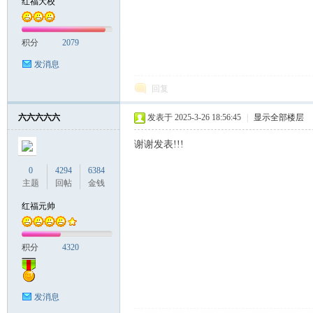
红福大校
积分
2079
发消息
回复
六六六六六
发表于 2025-3-26 18:56:45
|
显示全部楼层
谢谢发表!!!
0
4294
6384
主题
回帖
金钱
红福元帅
积分
4320
发消息