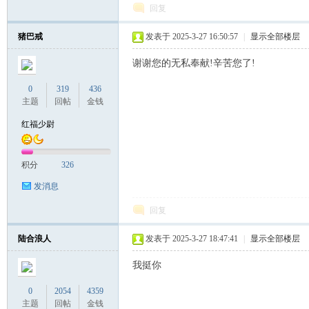
回复
猪巴戒
发表于 2025-3-27 16:50:57
|
显示全部楼层
谢谢您的无私奉献!辛苦您了!
0
319
436
主题
回帖
金钱
红福少尉
积分
326
发消息
回复
陆合浪人
发表于 2025-3-27 18:47:41
|
显示全部楼层
我挺你
0
2054
4359
主题
回帖
金钱