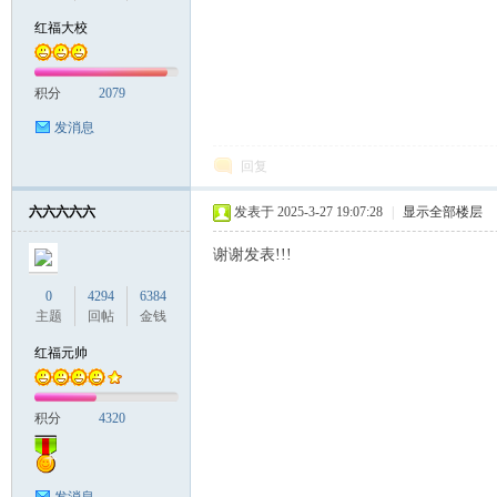
红福大校
积分
2079
发消息
回复
六六六六六
发表于 2025-3-27 19:07:28
|
显示全部楼层
谢谢发表!!!
0
4294
6384
主题
回帖
金钱
红福元帅
积分
4320