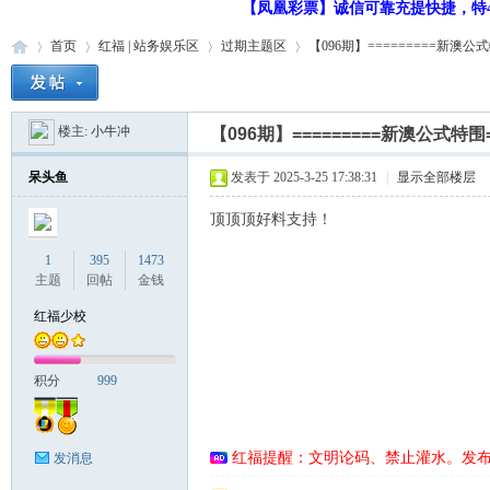
【凤凰彩票】诚信可靠充提快捷，特48
首页
红福 | 站务娱乐区
过期主题区
【096期】=========新澳公式
楼主:
小牛冲
【096期】=========新澳公式特围==
红
»
›
›
›
呆头鱼
发表于 2025-3-25 17:38:31
|
显示全部楼层
顶顶顶好料支持！
1
395
1473
主题
回帖
金钱
红福少校
福
积分
999
红福提醒：文明论码、禁止灌水。发
发消息