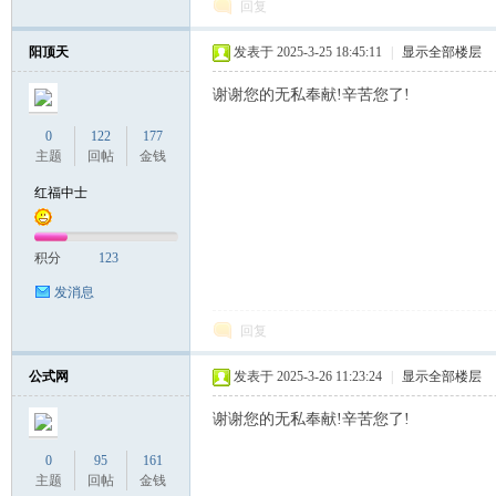
回复
阳顶天
发表于 2025-3-25 18:45:11
|
显示全部楼层
联
谢谢您的无私奉献!辛苦您了!
0
122
177
主题
回帖
金钱
红福中士
积分
123
发消息
盟
回复
公式网
发表于 2025-3-26 11:23:24
|
显示全部楼层
谢谢您的无私奉献!辛苦您了!
0
95
161
主题
回帖
金钱