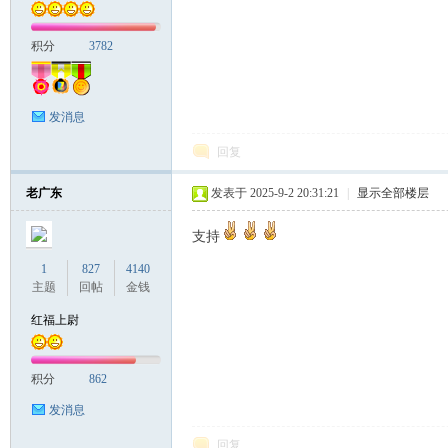
积分
3782
发消息
回复
老广东
发表于 2025-9-2 20:31:21
|
显示全部楼层
支持
1
827
4140
主题
回帖
金钱
红福上尉
积分
862
发消息
回复