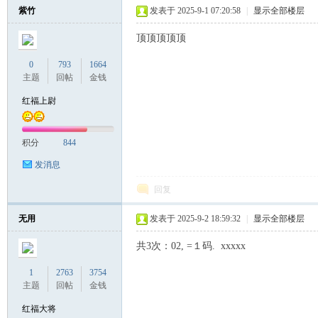
紫竹
发表于 2025-9-1 07:20:58
|
显示全部楼层
顶顶顶顶顶
0
793
1664
主题
回帖
金钱
红福上尉
积分
844
发消息
回复
无用
发表于 2025-9-2 18:59:32
|
显示全部楼层
共3次：02, =１码. xxxxx
1
2763
3754
主题
回帖
金钱
红福大将