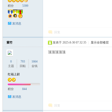
积分
5399
发消息
回复
紫竹
发表于 2025-8-30 07:32:35
|
显示全部楼层
顶顶顶顶顶
0
793
1664
主题
回帖
金钱
红福上尉
积分
844
发消息
回复