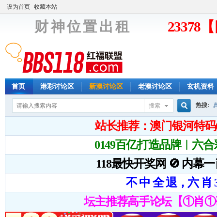
设为首页
收藏本站
财 神 位 置 出 租
2337
首页
港彩讨论区
新澳讨论区
老澳讨论区
玄机资料
热搜:
搜索
搜
索