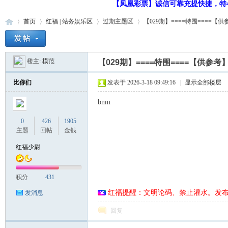
【凤凰彩票】诚信可靠充提快捷，特48
首页
红福 | 站务娱乐区
过期主题区
【029期】====特围====【
楼主:
模范
【029期】====特围====【供参考
红
»
›
›
›
比你们
发表于 2026-3-18 09:49:16
|
显示全部楼层
bnm
0
426
1905
主题
回帖
金钱
红福少尉
福
积分
431
红福提醒：文明论码、禁止灌水。发
发消息
回复