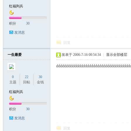
红福列兵
积分
30
发消息
回复
一生最爱
发表于 2006-7-16 00:54:34
|
显示全部楼层
dddddddddddddddddddddddddddddddddddd
0
22
30
主题
回帖
金钱
红福列兵
积分
30
发消息
回复