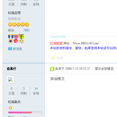
主题
回帖
金钱
红福总理
拒绝私信
积分
7883
红福联盟
网址：
Www.BBS118.Com
本站的资料最全、最快、如果觉得本站还可以的
发消息
回复
盗墓仔
发表于 2006-7-13 16:55:37
|
显示全部楼层
加油楼主
0
3
14
主题
回帖
金钱
红福新兵