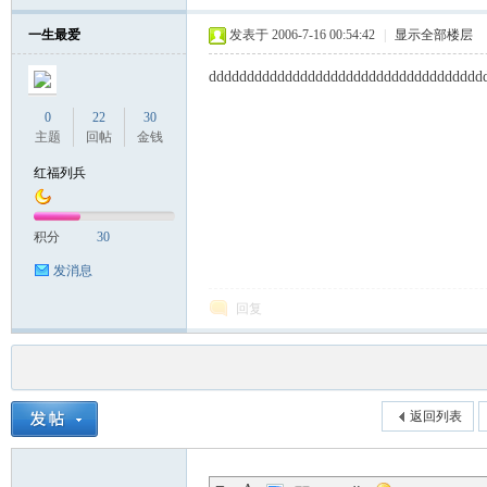
一生最爱
发表于 2006-7-16 00:54:42
|
显示全部楼层
dddddddddddddddddddddddddddddddddddd
0
22
30
主题
回帖
金钱
红福列兵
积分
30
发消息
回复
返回列表