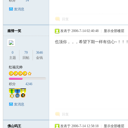
积分
14
发消息
回复
殇情一笑
发表于 2006-7-14 02:40:48
|
显示全部楼层
也顶你，，，希望下期一样有信心~！！
0
79
3646
主题
回帖
金钱
红福元帅
积分
4246
发消息
回复
佛山码王
发表于 2006-7-14 12:58:18
|
显示全部楼层