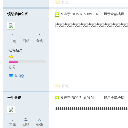
回复
愤怒的伊尔汉
发表于 2006-7-15 16:10:32
|
显示全部楼层
持支持支持支持支持支持支持支持支持支持
0
1
5
主题
回帖
金钱
红福新兵
积分
5
发消息
回复
一生最爱
发表于 2006-7-16 00:54:14
|
显示全部楼层
dddddddddddddddddddddddddddddddddddd
0
22
30
主题
回帖
金钱