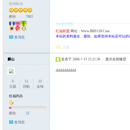
拒绝私信
积分
7883
红福联盟
网址：
Www.BBS118.Com
本站的资料最全、最快、如果觉得本站还可以的
发消息
回复
麟山
发表于 2006-7-15 15:21:38
|
显示全部楼层
dddddddddd
0
12
22
主题
回帖
金钱
红福列兵
积分
22
发消息