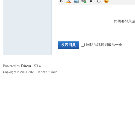
您需要登录
回帖后跳转到最后一页
发表回复
Powered by
Discuz!
X3.4
Copyright © 2001-2023, Tencent Cloud.