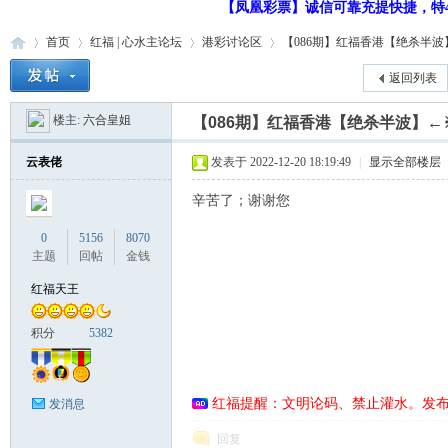
【凤凰彩票】诚信可靠充提快捷，特48
首页
红福 | 心水主论坛
港彩讨论区
【086期】红福香港【绝杀半波】
返回列表
楼主:
六合皇姐
【086期】红福香港【绝杀半波】←
红
»
›
›
›
云表佬
发表于 2022-12-20 18:19:49
|
显示全部楼层
辛苦了；谢谢您
0
5156
8070
主题
回帖
金钱
红福天王
福
积分
5382
红福提醒：文明论码、禁止灌水。发
发消息
回复