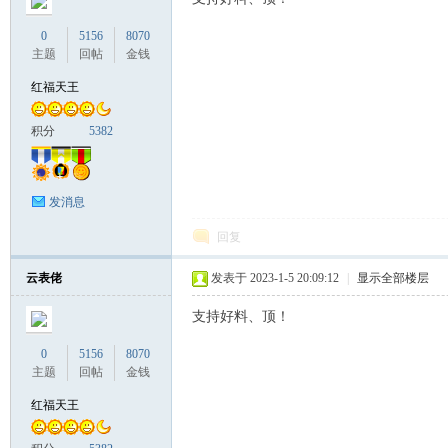
0
5156
8070
主题
回帖
金钱
红福天王
积分
5382
发消息
回复
云表佬
发表于 2023-1-5 20:09:12
|
显示全部楼层
支持好料、顶！
0
5156
8070
主题
回帖
金钱
红福天王