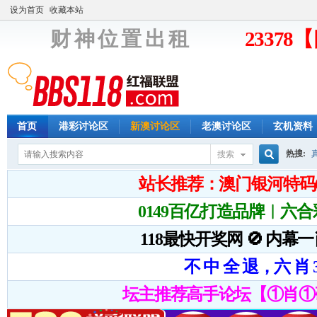
设为首页
收藏本站
财 神 位 置 出 租
2337
首页
港彩讨论区
新澳讨论区
老澳讨论区
玄机资料
热搜:
搜索
搜
索