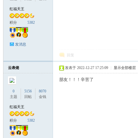
红福天王
积分
5382
发消息
回复
云表佬
发表于 2022-12-27 17:25:09
|
显示全部楼层
朋友！！！辛苦了
0
5156
8070
主题
回帖
金钱
红福天王
积分
5382