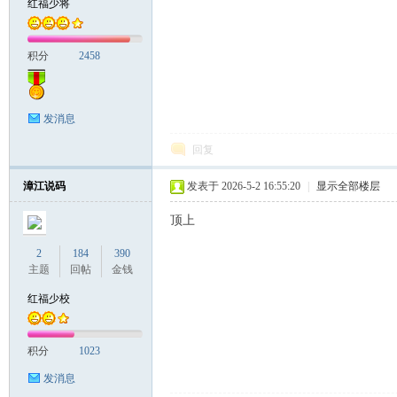
红福少将
积分
2458
发消息
回复
漳江说码
发表于 2026-5-2 16:55:20
|
显示全部楼层
顶上
2
184
390
主题
回帖
金钱
红福少校
积分
1023
发消息