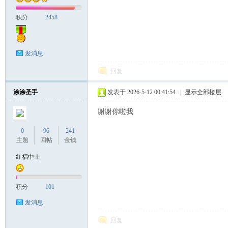
积分
2458
发消息
回复
涂涂圣手
发表于 2026-5-12 00:41:54
|
显示全部楼层
谢谢你啦我
0
96
241
主题
回帖
金钱
红福中士
积分
101
发消息
回复