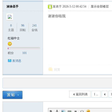
涂涂圣手
发表于 2026-5-12 00:42:54
|
显示全部楼层
谢谢你啦我
0
96
241
主题
回帖
金钱
红福中士
积分
101
发消息
回复
返回列表
1 ...