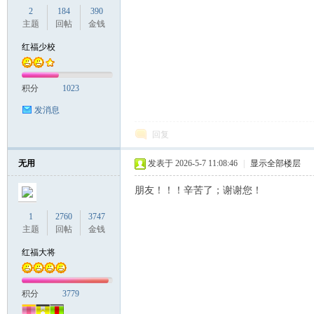
2
184
390
主题
回帖
金钱
红福少校
积分
1023
发消息
回复
无用
发表于 2026-5-7 11:08:46
|
显示全部楼层
朋友！！！辛苦了；谢谢您！
1
2760
3747
主题
回帖
金钱
红福大将
积分
3779