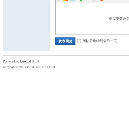
您需要登录
回帖后跳转到最后一页
发表回复
Powered by
Discuz!
X3.4
Copyright © 2001-2023, Tencent Cloud.