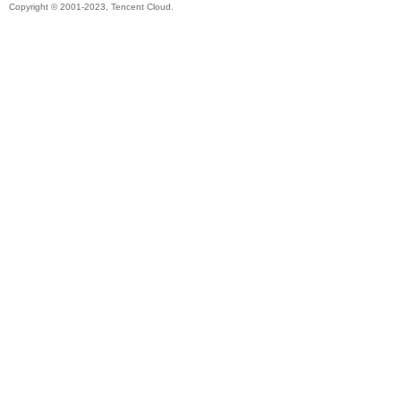
Copyright © 2001-2023, Tencent Cloud.