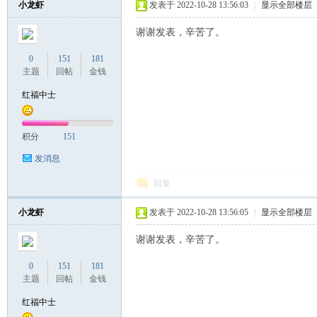
小龙虾
发表于 2022-10-28 13:56:03
|
显示全部楼层
谢谢发表，辛苦了。
联
0
151
181
主题
回帖
金钱
红福中士
积分
151
发消息
回复
盟
小龙虾
发表于 2022-10-28 13:56:05
|
显示全部楼层
谢谢发表，辛苦了。
0
151
181
主题
回帖
金钱
红福中士