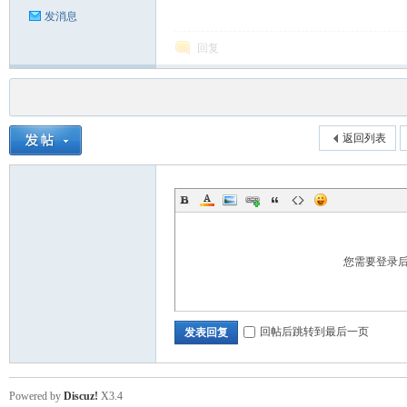
发消息
回复
返回列表
您需要登录
回帖后跳转到最后一页
发表回复
Powered by
Discuz!
X3.4