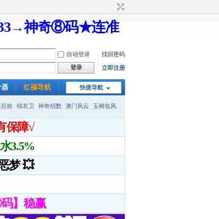
333→神奇⑧码★连准
自动登录
找回密码
登录
立即注册
计器
红福导航
快捷导航
姓百姓
锦衣卫
神奇招数
澳门风云
玉树临风