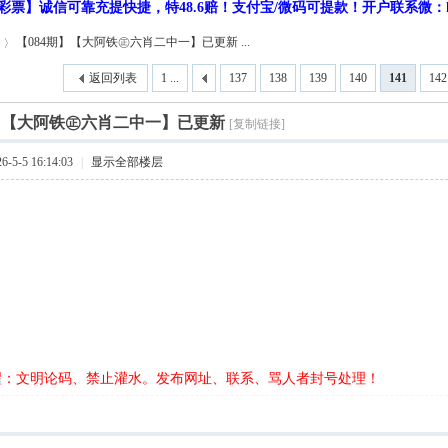
彩票】诚信可靠充提快捷，特48.6赔！支付宝/微码可提款！开户联系微：hf9
【084期】【大阿铁㊣六肖二中一】已更新 ...
返回列表
1 ...
137
138
139
140
141
142
期】【大阿铁㊣六肖二中一】已更新
[复制链接]
5-5 16:14:03
|
显示全部楼层
醒：文明论码、禁止灌水。发布网址、联系、骂人者封号处理！