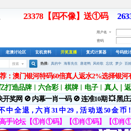
23378【四不像】送①码
26
用户名
密码
老澳讨论区
玄机资料
开奖直播
复式计算器
号码统
热搜:
真的中
海客先生
唐老鸭
风铃歌
忘忧
梦少
百
搜索
搜
索