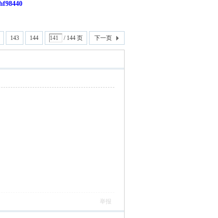
8440
143
144
/ 144 页
下一页
举报