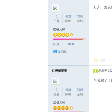
好人一生安
0
4821
7006
主题
回帖
金钱
红福元帅
积分
4898
发消息
回复
红蚂蚁黄黄
发表于 2026-
辛苦您了！
0
4821
7006
主题
回帖
金钱
红福元帅