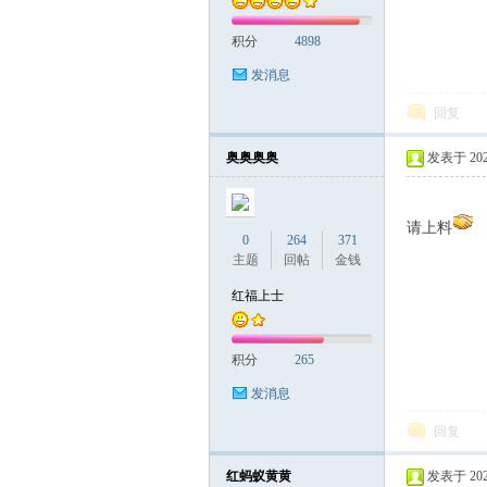
积分
4898
发消息
回复
奥奥奥奥
发表于 2026-
请上料
0
264
371
主题
回帖
金钱
红福上士
积分
265
发消息
回复
红蚂蚁黄黄
发表于 2026-