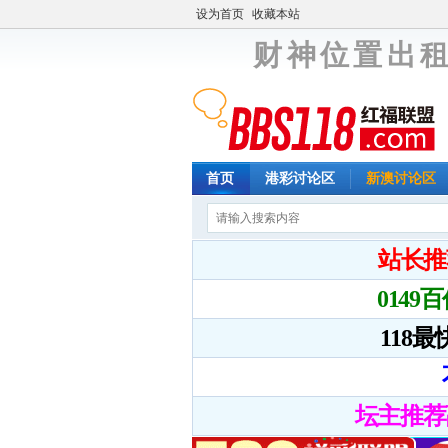
设为首页
收藏本站
财 神 位 置 出 租
首页
港彩讨论区
新澳讨论区