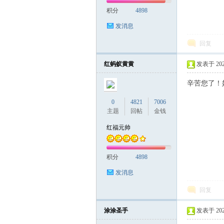
积分
4898
发消息
回复
红蚂蚁黄黄
发表于 2026-
辛苦您了！
0
4821
7006
主题
回帖
金钱
红福元帅
积分
4898
发消息
回复
涂涂圣手
发表于 2026-