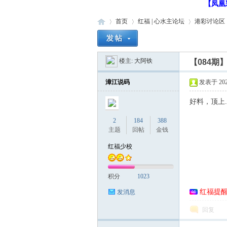
【凤凰
首页
红福 | 心水主论坛
港彩讨论区
楼主:
大阿铁
【084
红
»
›
›
›
漳江说码
发表于 2026-
好料，顶上.
2
184
388
主题
回帖
金钱
红福少校
福
积分
1023
红福提
发消息
回复