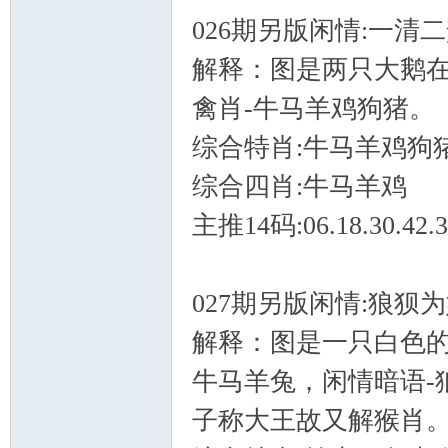
026期另版闲情:一清
解释：图是两只大鹅
禽肖-牛马羊鸡狗猪。
综合特肖:牛马羊鸡狗
综合四肖:牛马羊鸡
主推14码:06.18.30.42.37
027期另版闲情:狼狈
解释：图是一只白色的
牛马羊兔，闲情暗语-
子称大王故又解猴肖