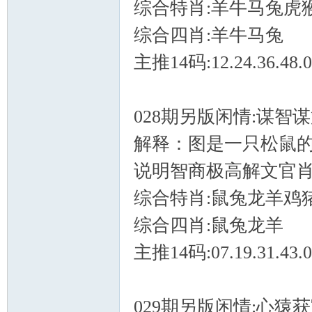
综合特肖:羊牛马兔虎
综合四肖:羊牛马兔
主推14码:12.24.36.48.06
028期另版闲情:谋智
解释：图是一只松鼠的
说明智商极高解文官肖
综合特肖:鼠兔龙羊鸡
综合四肖:鼠兔龙羊
主推14码:07.19.31.43.04
029期另版闲情:心猿