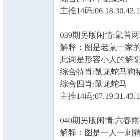
主推14码:06.18.30.42.19
039期另版闲情:鼠首
解释：图是老鼠一家的
此词是形容小人的解阴
综合特肖:鼠龙蛇马狗
综合四肖:鼠龙蛇马
主推14码:07.19.31.43.15
040期另版闲情:六春
解释：图是一人一刺