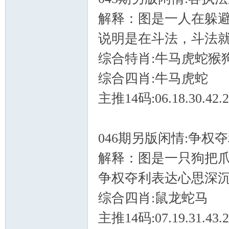
解释：图是一人在躲
说明是在斗法，斗法
综合特肖:牛马虎蛇猴
综合四肖:牛马虎蛇
主推14码:06.18.30.42.25
046期另版闲情:争权
解释：图是一只狗把
争权夺利表达心思深沉
综合四肖:鼠龙蛇马
主推14码:07.19.31.43.27