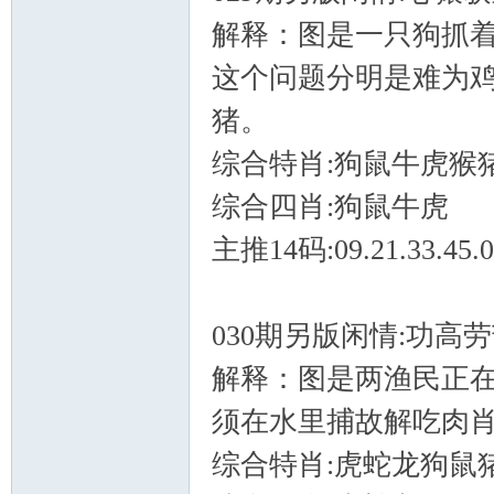
解释：图是一只狗抓
这个问题分明是难为
猪。
综合特肖:狗鼠牛虎猴
综合四肖:狗鼠牛虎
主推14码:09.21.33.45.07
030期另版闲情:功高
解释：图是两渔民正
须在水里捕故解吃肉肖
综合特肖:虎蛇龙狗鼠