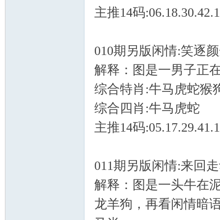
主推14码:06.18.30.42.17
010期另版闲情:笑逐
解释：图是一男子正在
综合特肖:牛马虎蛇猴
综合四肖:牛马虎蛇
主推14码:05.17.29.41.12
011期另版闲情:来回
解释：图是一头牛在泥
龙羊狗，再看闲情暗