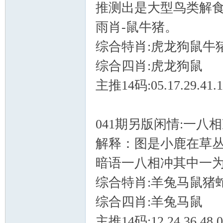
推测出是大型鸟类解食
雨肖-鼠牛猪。
综合特肖:虎龙狗鼠牛
综合四肖:虎龙狗鼠
主推14码:05.17.29.41.15
041期另版闲情:一八
解释：图是小鹿在草丛
暗语一八相冲其中一
综合特肖:羊兔马鼠猪
综合四肖:羊兔马鼠
主推14码:12.24.36.48.04