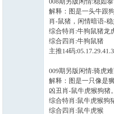
008期另版闲情:稳如
解释：图是一头牛跟狗
肖-鼠猪，闲情暗语-
综合特肖:牛狗鼠猪龙
综合四肖:牛狗鼠猪
主推14码:05.17.29.41.32
009期另版闲情:骑虎
解释：图是一只像是
凶丑肖-鼠牛虎猴狗猪
综合特肖:鼠牛虎猴狗
综合四肖:鼠牛虎猴