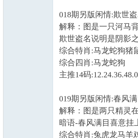
018期另版闲情:欺世
解释：图是一只河马
欺世盗名说明是阴影
综合特肖:马龙蛇狗猪
综合四肖:马龙蛇狗
主推14码:12.24.36.48.02
019期另版闲情:春风
解释：图是两只精灵在
暗语-春风满目喜意挂
综合特肖:兔虎龙马羊