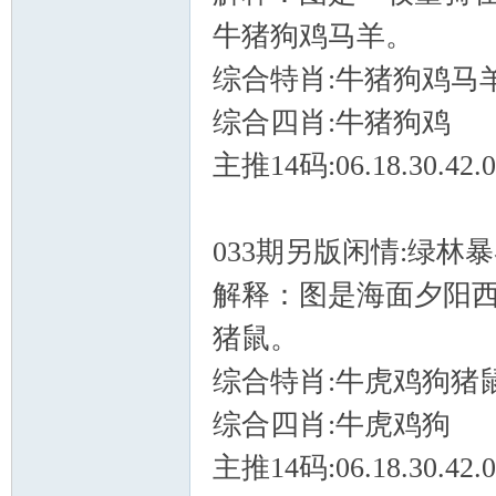
牛猪狗鸡马羊。
综合特肖:牛猪狗鸡马
综合四肖:牛猪狗鸡
主推14码:06.18.30.42.08
033期另版闲情:绿林
解释：图是海面夕阳西
猪鼠。
综合特肖:牛虎鸡狗猪
综合四肖:牛虎鸡狗
主推14码:06.18.30.42.05