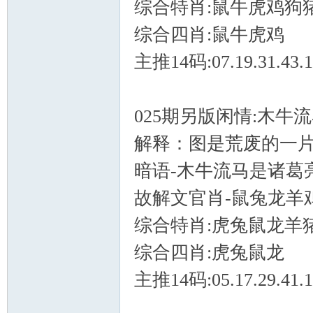
综合特肖:鼠牛虎鸡狗
综合四肖:鼠牛虎鸡
主推14码:07.19.31.43.18
025期另版闲情:木牛
解释：图是荒废的一片
暗语-木牛流马是诸葛
故解文官肖-鼠兔龙羊
综合特肖:虎兔鼠龙羊
综合四肖:虎兔鼠龙
主推14码:05.17.29.41.16