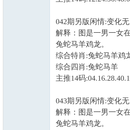
042期另版闲情:变化
解释：图是一男一女在
兔蛇马羊鸡龙。
综合特肖:兔蛇马羊鸡
综合四肖:兔蛇马羊
主推14码:04.16.28.40.14
043期另版闲情:变化
解释：图是一男一女在
兔蛇马羊鸡龙。